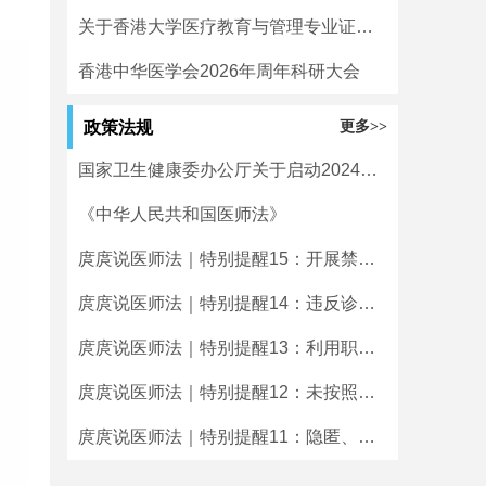
关于香港大学医疗教育与管理专业证书课程班招生通知
香港中华医学会2026年周年科研大会
政策法规
更多>>
国家卫生健康委办公厅关于启动2024年度二级和三级公立医院绩效监测有关工作的通知
《中华人民共和国医师法》
庹庹说医师法｜特别提醒15：开展禁止类医疗技术临床应用的将受到处罚
庹庹说医师法｜特别提醒14：违反诊疗规范实施不必要检查、治疗的将受到处罚
庹庹说医师法｜特别提醒13：利用职务之便牟取不正当利益的将受到处罚
庹庹说医师法｜特别提醒12：未按照规定使用毒麻精放药品的将受到处罚
庹庹说医师法｜特别提醒11：隐匿、伪造、篡改或者擅自销毁病历等医学文书及有关资料的将受到处罚