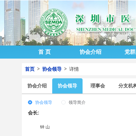
首 页
协会介绍
党群
>
>
首页
协会领导
详情
协会介绍
协会领导
理事会
分支机
协会领导
领导简介
会长:
钟 山