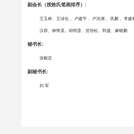
副会长（按姓氏笔画排序）:
王玉林、王绿化 、卢建平 、卢洪洲 、巩鹏 、
汉群、林怿昊、胡明彦、贺劲松、郭盛、麻晓鹏
秘书长:
张毅宏
副秘书长:
刘 军