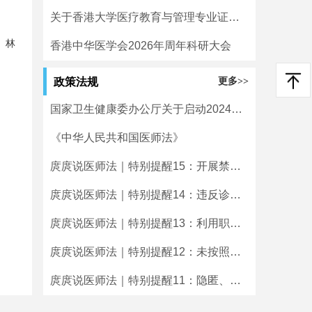
关于香港大学医疗教育与管理专业证书课程班招生通知
、林
香港中华医学会2026年周年科研大会
政策法规
更多>>
国家卫生健康委办公厅关于启动2024年度二级和三级公立医院绩效监测有关工作的通知
《中华人民共和国医师法》
庹庹说医师法｜特别提醒15：开展禁止类医疗技术临床应用的将受到处罚
庹庹说医师法｜特别提醒14：违反诊疗规范实施不必要检查、治疗的将受到处罚
庹庹说医师法｜特别提醒13：利用职务之便牟取不正当利益的将受到处罚
庹庹说医师法｜特别提醒12：未按照规定使用毒麻精放药品的将受到处罚
庹庹说医师法｜特别提醒11：隐匿、伪造、篡改或者擅自销毁病历等医学文书及有关资料的将受到处罚